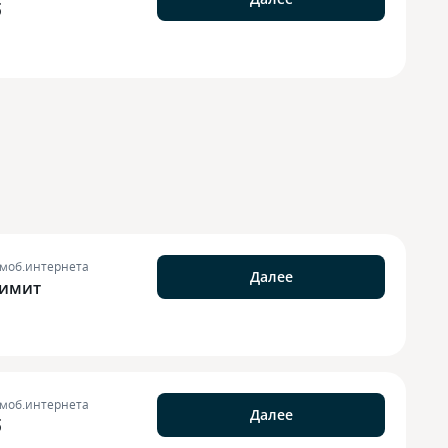
б
 моб.интернета
Далее
лимит
 моб.интернета
Далее
б