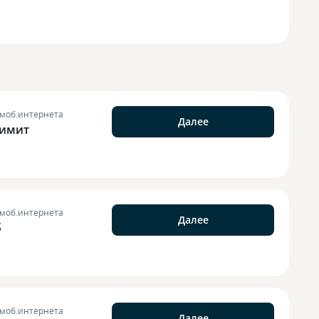
 моб.интернета
Далее
лимит
 моб.интернета
Далее
б
 моб.интернета
Далее