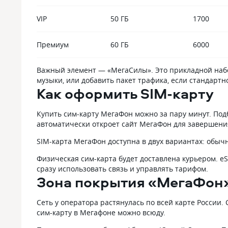
VIP
50 ГБ
1700
Премиум
60 ГБ
6000
Важный элемент — «МегаСилы». Это прикладной набо
музыки, или добавить пакет трафика, если стандартно
Как оформить SIM-карту
Купить сим-карту МегаФон можно за пару минут. По
автоматически откроет сайт МегаФон для завершен
SIM-карта МегаФон доступна в двух вариантах: обычн
Физическая сим-карта будет доставлена курьером. e
сразу использовать связь и управлять тарифом.
Зона покрытия «МегаФон
Сеть у оператора растянулась по всей карте России.
сим-карту в Мегафоне можно всюду.