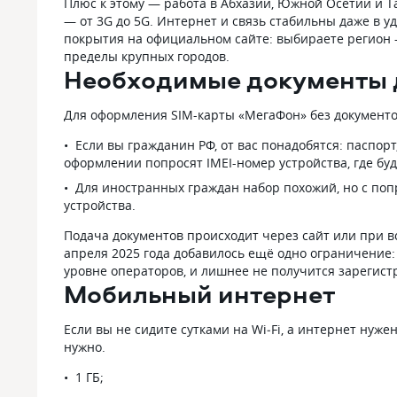
Плюс к этому — работа в Абхазии, Южной Осетии и 
— от 3G до 5G. Интернет и связь стабильны даже в у
покрытия на официальном сайте: выбираете регион —
пределы крупных городов.
Необходимые документы д
Для оформления SIM-карты «МегаФон» без документов
Если вы гражданин РФ, от вас понадобятся: паспор
оформлении попросят IMEI-номер устройства, где буд
Для иностранных граждан набор похожий, но с попр
устройства.
Подача документов происходит через сайт или при вс
апреля 2025 года добавилось ещё одно ограничение: 
уровне операторов, и лишнее не получится зарегистр
Мобильный интернет
Если вы не сидите сутками на Wi‑Fi, а интернет нуж
нужно.
1 ГБ;