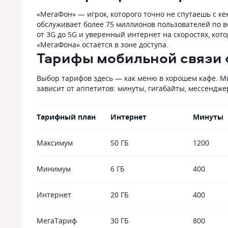
«МегаФон» — игрок, которого точно не спутаешь с ке
обслуживает более 75 миллионов пользователей по в
от 3G до 5G и уверенный интернет на скоростях, кото
«МегаФона» остаётся в зоне доступа.
Тарифы мобильной связи
Выбор тарифов здесь — как меню в хорошем кафе. Мно
зависит от аппетитов: минуты, гигабайты, мессендж
Тарифный план
Интернет
Минуты
Максимум
50 ГБ
1200
Минимум
6 ГБ
400
Интернет
20 ГБ
400
МегаТариф
30 ГБ
800