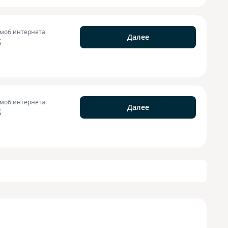
 моб.интернета
Далее
б
 моб.интернета
Далее
б