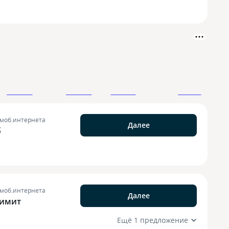
 моб.интернета
Далее
б
 моб.интернета
Далее
лимит
Ещё 1 предложение