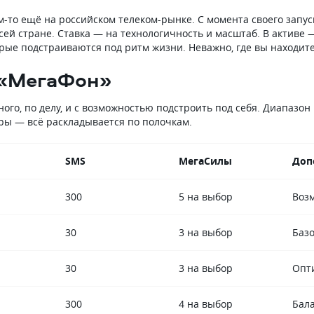
м-то ещё на российском телеком-рынке. С момента своего запус
сей стране. Ставка — на технологичность и масштаб. В активе 
рые подстраиваются под ритм жизни. Неважно, где вы находитесь
 «МегаФон»
го, по делу, и с возможностью подстроить под себя. Диапазон ц
еры — всё раскладывается по полочкам.
SMS
МегаСилы
Доп
300
5 на выбор
Воз
30
3 на выбор
Баз
30
3 на выбор
Опт
300
4 на выбор
Бал