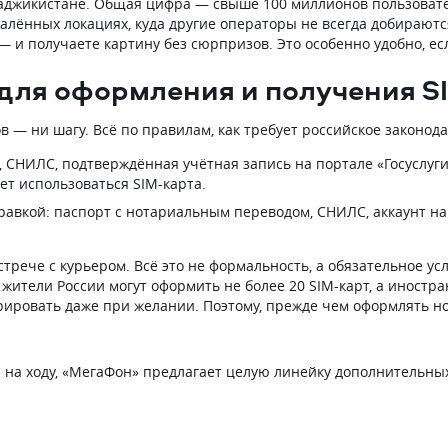
Таджикистане. Общая цифра — свыше 100 миллионов пользоват
далённых локациях, куда другие операторы не всегда добираютс
 и получаете картину без сюрпризов. Это особенно удобно, есл
ля оформления и получения S
 — ни шагу. Всё по правилам, как требует российское законода
т, СНИЛС, подтверждённая учётная запись на портале «Госуслуг
ет использоваться SIM-карта.
авкой: паспорт с нотариальным переводом, СНИЛС, аккаунт на «
трече с курьером. Всё это не формальность, а обязательное усл
жители России могут оформить не более 20 SIM-карт, а иностра
ировать даже при желании. Поэтому, прежде чем оформлять нову
ен на ходу, «МегаФон» предлагает целую линейку дополнительны