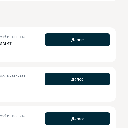
 моб.интернета
Далее
лимит
 моб.интернета
Далее
б
 моб.интернета
Далее
б