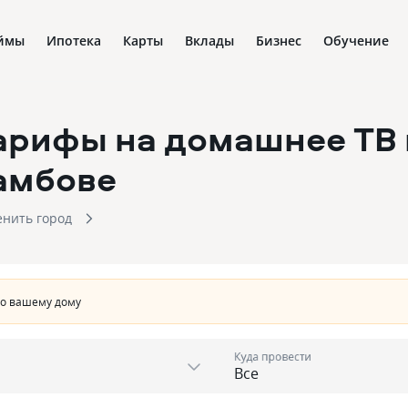
ймы
Ипотека
Карты
Вклады
Бизнес
Обучение
арифы на домашнее ТВ
амбове
нить город
по вашему дому
Куда провести