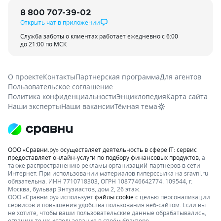
8 800 707-39-02
Открыть чат в приложении
Служба заботы о клиентах работает ежедневно с 6:00
до 21:00 по МСК
О проекте
Контакты
Партнерская программа
Для агентов
Пользовательское соглашение
Политика конфиденциальности
Энциклопедия
Карта сайта
Наши эксперты
Наши вакансии
Тёмная тема
ООО «Сравни.ру» осуществляет деятельность в сфере IT: сервис
предоставляет онлайн-услуги по подбору финансовых продуктов
, а
также распространению рекламы организаций-партнеров в сети
Интернет.
При использовании материалов гиперссылка на sravni.ru
обязательна. ИНН 7710718303, ОГРН 1087746642774. 109544, г.
Москва, бульвар Энтузиастов, дом 2, 26 этаж.
ООО «Сравни.ру» использует
файлы cookie
с целью персонализации
сервисов и повышения удобства пользования веб-сайтом. Если вы
не хотите, чтобы ваши пользовательские данные обрабатывались,
ограничьте их использование в своём браузере.