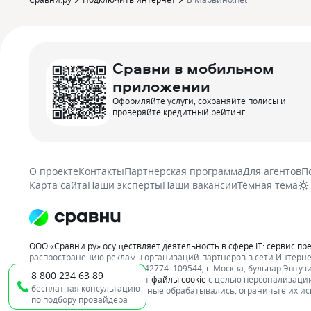
Сравни в мобильном
приложении
Оформляйте услуги, сохраняйте полисы и
проверяйте кредитный рейтинг
О проекте
Контакты
Партнерская программа
Для агентов
П
Карта сайта
Наши эксперты
Наши вакансии
Тёмная тема
ООО «Сравни.ру» осуществляет деятельность в сфере IT: сервис пр
распространению рекламы организаций-партнеров в сети Интерне
7710718303, ОГРН 1087746642774. 109544, г. Москва, бульвар Энтузиа
8 800 234 63 89
ООО «Сравни.ру» использует
файлы cookie
с целью персонализации
бесплатная консультацию
ваши пользовательские данные обрабатывались, ограничьте их ис
по подбору провайдера