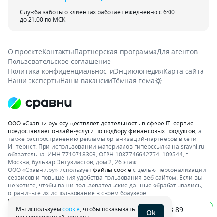
Служба заботы о клиентах работает ежедневно с 6:00
до 21:00 по МСК
О проекте
Контакты
Партнерская программа
Для агентов
Пользовательское соглашение
Политика конфиденциальности
Энциклопедия
Карта сайта
Наши эксперты
Наши вакансии
Тёмная тема
ООО «Сравни.ру» осуществляет деятельность в сфере IT: сервис
предоставляет онлайн-услуги по подбору финансовых продуктов
, а
также распространению рекламы организаций-партнеров в сети
Интернет.
При использовании материалов гиперссылка на sravni.ru
обязательна. ИНН 7710718303, ОГРН 1087746642774. 109544, г.
Москва, бульвар Энтузиастов, дом 2, 26 этаж.
ООО «Сравни.ру» использует
файлы cookie
с целью персонализации
сервисов и повышения удобства пользования веб-сайтом. Если вы
не хотите, чтобы ваши пользовательские данные обрабатывались,
ограничьте их использование в своём браузере.
Подробнее об условиях. Раскрытие информации
Мы используем
cookie
, чтобы показывать
8 800 234 63 89
Ok
вам подходящий контент