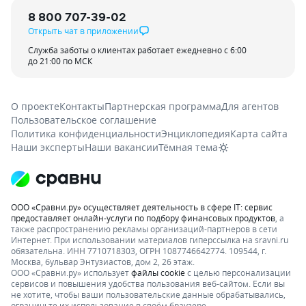
8 800 707-39-02
Открыть чат в приложении
Служба заботы о клиентах работает ежедневно с 6:00
до 21:00 по МСК
О проекте
Контакты
Партнерская программа
Для агентов
Пользовательское соглашение
Политика конфиденциальности
Энциклопедия
Карта сайта
Наши эксперты
Наши вакансии
Тёмная тема
ООО «Сравни.ру» осуществляет деятельность в сфере IT: сервис
предоставляет онлайн-услуги по подбору финансовых продуктов
, а
также распространению рекламы организаций-партнеров в сети
Интернет.
При использовании материалов гиперссылка на sravni.ru
обязательна. ИНН 7710718303, ОГРН 1087746642774. 109544, г.
Москва, бульвар Энтузиастов, дом 2, 26 этаж.
ООО «Сравни.ру» использует
файлы cookie
с целью персонализации
сервисов и повышения удобства пользования веб-сайтом. Если вы
не хотите, чтобы ваши пользовательские данные обрабатывались,
ограничьте их использование в своём браузере.