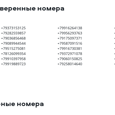
оверенные номера
+79373153125
+79916264138
+79282559857
+79956293763
+79036856468
+79175097371
+79089944544
+79587091516
+79515275081
+79916730381
+78126099354
+79372971078
+79910397958
+79060150825
+79919889723
+79258014640
рные номера