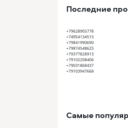
Последние пр
+79628905778
+74954134515
+79841990690
+79874548625
+79377828913
+79102208406
+79031868437
+79103947668
Самые популя