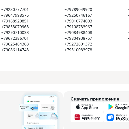
+79230777701
+79789049920
+79647998575
+79250746167
+79168920851
+79010774003
+79833079963
+79108733967
+79290710033
+79084988408
+79672386701
+79804938757
+79625484363
+79272801372
+79086114743
+79310083978
Скачать приложение