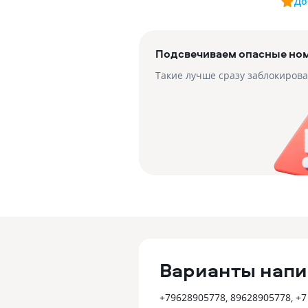
До
Подсвечиваем опасные но
Такие лучше сразу заблокирова
Варианты напи
+79628905778, 89628905778, +7 (