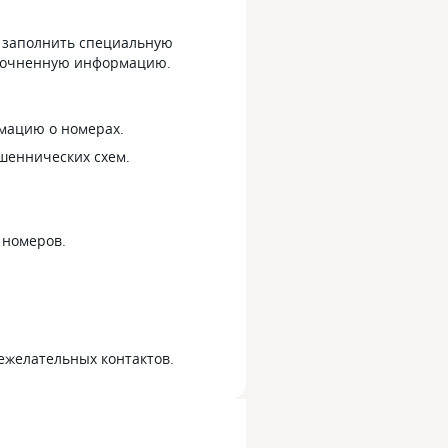
м заполнить специальную
 уточненную информацию.
мацию о номерах.
шеннических схем.
 номеров.
ежелательных контактов.