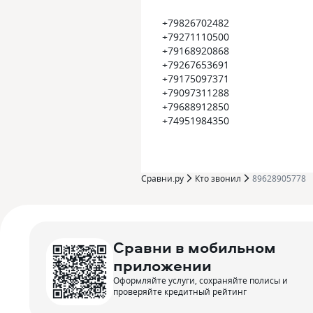
+79826702482
+79271110500
+79168920868
+79267653691
+79175097371
+79097311288
+79688912850
+74951984350
Сравни.ру
Кто звонил
89628905778
Сравни в мобильном
приложении
Оформляйте услуги, сохраняйте полисы и
проверяйте кредитный рейтинг