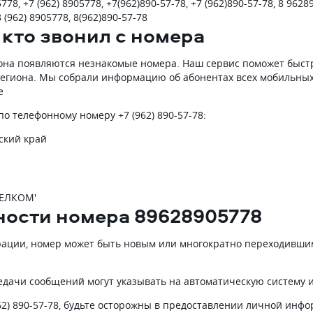
778, +7 (962) 8905778, +7(962)890-57-78, +7 (962)890-57-78, 8 9628
8 (962) 8905778, 8(962)890-57-78
 кто звонил с номера
она появляются незнакомые номера. Наш сервис поможет быстро
 региона. Мы собрали информацию об абонентах всех мобильных
е
 телефонному номеру +7 (962) 890-57-78:
ский край
ПЕЛКОМ'
ности номера 89628905778
рации, номер может быть новым или многократно переходившим
едачи сообщений могут указывать на автоматическую систему 
962) 890-57-78, будьте осторожны в предоставлении личной инф