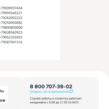
+79939937434
+79993545221
+79262002222
+79250450082
+79800800000
+79638560923
+79052255055
+79587091516
8 800 707-39-02
Открыть чат в приложении
Служба заботы о клиентах работает
ежедневно с 6:00 до 21:00 по МСК