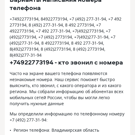
телефона
+74922773194, 84922773194, +7 (492) 277-31-94, +7 492
2773194, 8 (492) 277-31-94, 8 492 2773194, +7
4922773194, +7 492 277-31-94, +7(492)2773194, +7
(492)2773194, +7 (492) 2773194, +7(492)277-31-94, +7
(492)277-31-94, 8 4922773194, 8 492 277-31-94,
8(492)2773194, 8 (492)2773194, 8 (492) 2773194,
8(492)277-31-94
+74922773194 - кто звонил с номера
Часто на экране вашего телефона появляются
незнакомые номера. Наш сервис поможет быстро
выяснить, кто звонил, с какого оператора и из какого
региона. Мы собрали информацию об абонентах всех
мобильных сетей России, чтобы вы могли легко
получить нужные данные
Мы определили информацию по телефонному номеру
+7 (492) 277-31-94:
Регион телефона: Владимирская область