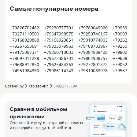
Самые популярные номера
+79826702482
+79230777701
+79789049920
+799399374
+79271110500
+79647998575
+79250746167
+799935452
+79168920868
+79168920851
+79010774003
+792620022
+79267653691
+79833079963
+79108733967
+792504500
+79175097371
+79290710033
+79084988408
+798008000
+79097311288
+79672386701
+79804938757
+796385609
+79688912850
+79625484363
+79272801372
+790522550
+74951984350
+79086114743
+79310083978
+795870915
Сравни.ру
Кто звонил
84922773194
Сравни в мобильном
приложении
Оформляйте услуги, сохраняйте полисы
и проверяйте кредитный рейтинг