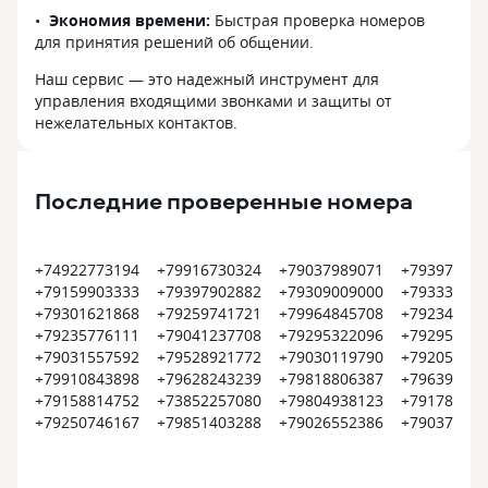
Экономия времени:
Быстрая проверка номеров
для принятия решений об общении.
Наш сервис — это надежный инструмент для
управления входящими звонками и защиты от
нежелательных контактов.
Последние проверенные номера
+74922773194
+79916730324
+79037989071
+793974463
+79159903333
+79397902882
+79309009000
+793339907
+79301621868
+79259741721
+79964845708
+792341541
+79235776111
+79041237708
+79295322096
+792950732
+79031557592
+79528921772
+79030119790
+792056305
+79910843898
+79628243239
+79818806387
+796397499
+79158814752
+73852257080
+79804938123
+791784150
+79250746167
+79851403288
+79026552386
+790377262