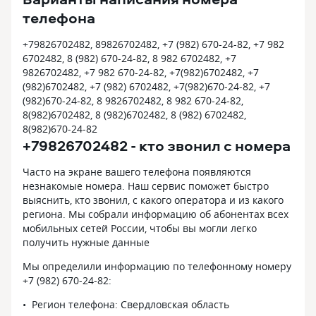
телефона
+79826702482, 89826702482, +7 (982) 670-24-82, +7 982
6702482, 8 (982) 670-24-82, 8 982 6702482, +7
9826702482, +7 982 670-24-82, +7(982)6702482, +7
(982)6702482, +7 (982) 6702482, +7(982)670-24-82, +7
(982)670-24-82, 8 9826702482, 8 982 670-24-82,
8(982)6702482, 8 (982)6702482, 8 (982) 6702482,
8(982)670-24-82
+79826702482 - кто звонил с номера
Часто на экране вашего телефона появляются
незнакомые номера. Наш сервис поможет быстро
выяснить, кто звонил, с какого оператора и из какого
региона. Мы собрали информацию об абонентах всех
мобильных сетей России, чтобы вы могли легко
получить нужные данные
Мы определили информацию по телефонному номеру
+7 (982) 670-24-82:
Регион телефона: Свердловская область