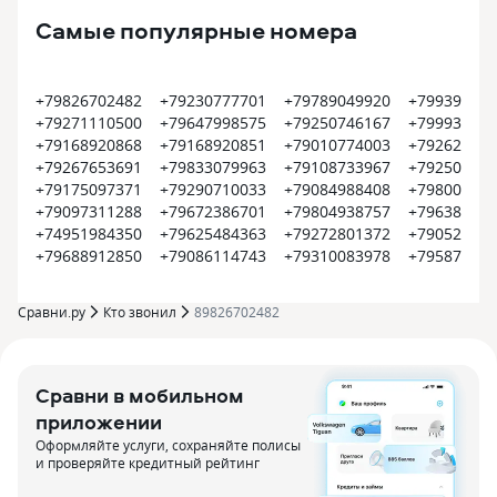
Самые популярные номера
+79826702482
+79230777701
+79789049920
+799399374
+79271110500
+79647998575
+79250746167
+799935452
+79168920868
+79168920851
+79010774003
+792620022
+79267653691
+79833079963
+79108733967
+792504500
+79175097371
+79290710033
+79084988408
+798008000
+79097311288
+79672386701
+79804938757
+796385609
+74951984350
+79625484363
+79272801372
+790522550
+79688912850
+79086114743
+79310083978
+795870915
Сравни.ру
Кто звонил
89826702482
Сравни в мобильном
приложении
Оформляйте услуги, сохраняйте полисы
и проверяйте кредитный рейтинг