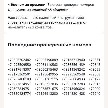
Экономия времени:
Быстрая проверка номеров
для принятия решений об общении.
Наш сервис — это надежный инструмент для
управления входящими звонками и защиты от
нежелательных контактов.
Последние проверенные номера
+79826702482
+79205190889
+79133713940
+798517618
+74995509550
+79261110562
+79365561439
+796452552
+79917618307
+79060275463
+79811368242
+790554554
+79175369501
+79195649955
+79995569548
+790587582
+79262408109
+79851362115
+79626864933
+791729616
+79277824951
+79102312836
+79067707283
+799132797
+79307849751
+79263671675
+79913960824
+792003114
+79850424774
+79126913280
+79148201428
+792402915