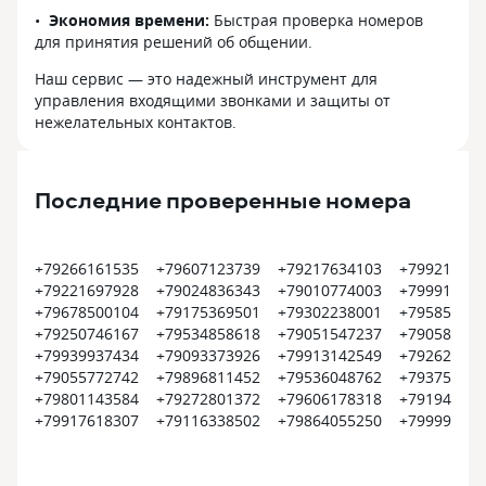
Экономия времени:
Быстрая проверка номеров
для принятия решений об общении.
Наш сервис — это надежный инструмент для
управления входящими звонками и защиты от
нежелательных контактов.
Последние проверенные номера
+79266161535
+79607123739
+79217634103
+799212712
+79221697928
+79024836343
+79010774003
+799912345
+79678500104
+79175369501
+79302238001
+795852116
+79250746167
+79534858618
+79051547237
+790586096
+79939937434
+79093373926
+79913142549
+792620022
+79055772742
+79896811452
+79536048762
+793752615
+79801143584
+79272801372
+79606178318
+791940887
+79917618307
+79116338502
+79864055250
+799999999