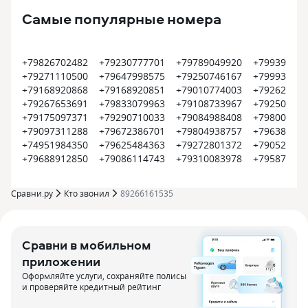
Самые популярные номера
+79826702482
+79230777701
+79789049920
+799399374
+79271110500
+79647998575
+79250746167
+799935452
+79168920868
+79168920851
+79010774003
+792620022
+79267653691
+79833079963
+79108733967
+792504500
+79175097371
+79290710033
+79084988408
+798008000
+79097311288
+79672386701
+79804938757
+796385609
+74951984350
+79625484363
+79272801372
+790522550
+79688912850
+79086114743
+79310083978
+795870915
Сравни.ру
Кто звонил
89266161535
Сравни в мобильном
приложении
Оформляйте услуги, сохраняйте полисы
и проверяйте кредитный рейтинг