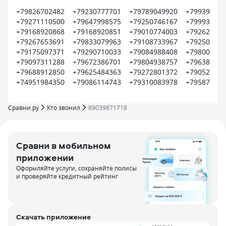
+79826702482
+79230777701
+79789049920
+799399374
+79271110500
+79647998575
+79250746167
+799935452
+79168920868
+79168920851
+79010774003
+792620022
+79267653691
+79833079963
+79108733967
+792504500
+79175097371
+79290710033
+79084988408
+798008000
+79097311288
+79672386701
+79804938757
+796385609
+79688912850
+79625484363
+79272801372
+790522550
+74951984350
+79086114743
+79310083978
+795870915
Сравни.ру
Кто звонил
89039871718
Сравни в мобильном
приложении
Оформляйте услуги, сохраняйте полисы
и проверяйте кредитный рейтинг
Скачать приложение