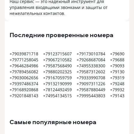
Наш сервис — это надежный инструмент для
управления входящими звонками и защиты от
нежелательных контактов.
Последние проверенные номера
+79039871718
+79123715607
+79173010784
+796906130
+79771258045
+79067210582
+79268687084
+796885896
+79646284986
+79587568490
+74955338300
+790933093
+79789456082
+79880202325
+79587312602
+791300711
+79030062656
+79167059759
+79333990708
+793197317
+79397486374
+79132190999
+79097311226
+792487976
+79168920868
+78124492459
+79587880449
+799324318
+79201848143
+74954134515
+79995443803
+791433040
Самые популярные номера