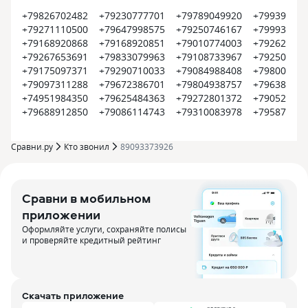
+79826702482
+79230777701
+79789049920
+799399374
+79271110500
+79647998575
+79250746167
+799935452
+79168920868
+79168920851
+79010774003
+792620022
+79267653691
+79833079963
+79108733967
+792504500
+79175097371
+79290710033
+79084988408
+798008000
+79097311288
+79672386701
+79804938757
+796385609
+74951984350
+79625484363
+79272801372
+790522550
+79688912850
+79086114743
+79310083978
+795870915
Сравни.ру
Кто звонил
89093373926
Сравни в мобильном
приложении
Оформляйте услуги, сохраняйте полисы
и проверяйте кредитный рейтинг
Скачать приложение