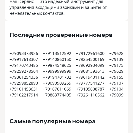
Наш сервис — это надежный инструмент для
управления входящими звонками и защиты от
нежелательных контактов.
Последние проверенные номера
+79093373926
+79113512592
+79172961600
+796289057
+79917618307
+79140860150
+79254500169
+791398609
+79170743485
+79874548625
+79692934099
+791753695
+79259278564
+79999999999
+79081393613
+796295798
+79361254336
+79194701732
+79619401142
+791550737
+79299852890
+79090909269
+79777541277
+791074890
+79101453631
+79187611069
+79105808787
+791044044
+79102217914
+79863774495
+79261110562
+790994929
Самые популярные номера