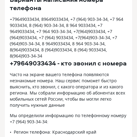
телефона
+79649033434, 89649033434, +7 (964) 903-34-34, +7 964
9033434, 8 (964) 903-34-34, 8 964 9033434, +7
9649033434, +7 964 903-34-34, +7(964)9033434, +7
(964)9033434, +7 (964) 9033434, +7(964)903-34-34, +7
(964)903-34-34, 8 9649033434, 8 964 903-34-34,
8(964)9033434, 8 (964)9033434, 8 (964) 9033434,
8(964)903-34-34
+79649033434 - кто звонил с номера
Часто на экране вашего телефона появляются
незнакомые номера. Наш сервис поможет быстро
выяснить, кто звонил, с какого оператора и из какого
региона. Мы собрали информацию об абонентах всех
мобильных сетей России, чтобы вы могли легко
получить нужные данные
Мы определили информацию по телефонному номеру
+7 (964) 903-34-34:
Регион телефона: Краснодарский край