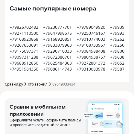
Самые популярные номера
+79826702482
+79230777701
+79789049920
+799399374
+79271110500
+79647998575
+79250746167
+799935452
+79168920868
+79168920851
+79010774003
+792620022
+79267653691
+79833079963
+79108733967
+792504500
+79175097371
+79290710033
+79084988408
+798008000
+79097311288
+79672386701
+79804938757
+796385609
+79688912850
+79625484363
+79272801372
+790522550
+74951984350
+79086114743
+79310083978
+795870915
Сравни.ру
Кто звонил
89649033434
Сравни в мобильном
приложении
Оформляйте услуги, сохраняйте полисы
и проверяйте кредитный рейтинг