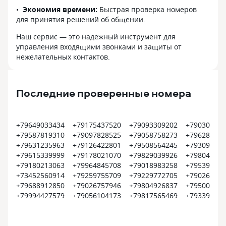
Экономия времени:
Быстрая проверка номеров
для принятия решений об общении.
Наш сервис — это надежный инструмент для
управления входящими звонками и защиты от
нежелательных контактов.
Последние проверенные номера
+79649033434
+79175437520
+79093309202
+790300626
+79587819310
+79097828525
+79058758273
+796282874
+79631235963
+79126422801
+79508564245
+793096593
+79615339999
+79178021070
+79829039926
+798049387
+79180213063
+79964845708
+79018983258
+795390248
+73452560914
+79259755709
+79229772705
+790267960
+79688912850
+79026757946
+79804926837
+795007937
+79994427579
+79056104173
+79817565469
+793390996