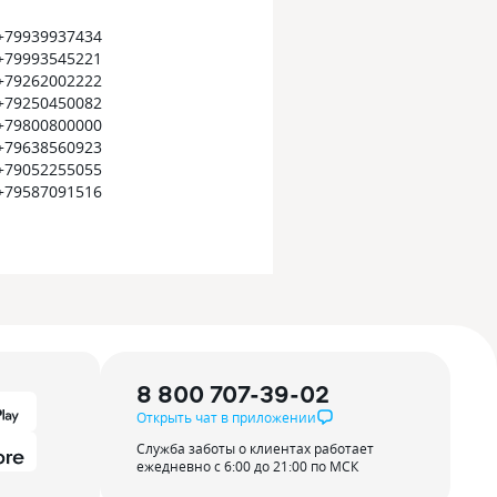
+79939937434
+79993545221
+79262002222
+79250450082
+79800800000
+79638560923
+79052255055
+79587091516
8 800 707-39-02
Открыть чат в приложении
Служба заботы о клиентах работает
ежедневно с 6:00 до 21:00 по МСК