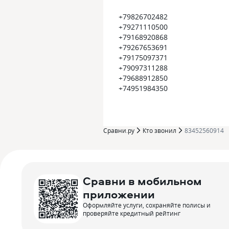
+79826702482
+79271110500
+79168920868
+79267653691
+79175097371
+79097311288
+79688912850
+74951984350
Сравни.ру
Кто звонил
83452560914
Сравни в мобильном
приложении
Оформляйте услуги, сохраняйте полисы и
проверяйте кредитный рейтинг