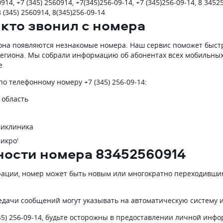
914, +7 (345) 2560914, +7(345)256-09-14, +7 (345)256-09-14, 8 3452
8 (345) 2560914, 8(345)256-09-14
 кто звонил с номера
она появляются незнакомые номера. Наш сервис поможет быстро
 региона. Мы собрали информацию об абонентах всех мобильных
е
 телефонному номеру +7 (345) 256-09-14:
 область
ликлиника
икро'
ности номера 83452560914
рации, номер может быть новым или многократно переходившим
едачи сообщений могут указывать на автоматическую систему 
345) 256-09-14, будьте осторожны в предоставлении личной инф