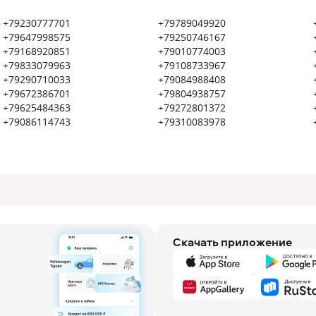
+79230777701
+79789049920
+79647998575
+79250746167
+79168920851
+79010774003
+79833079963
+79108733967
+79290710033
+79084988408
+79672386701
+79804938757
+79625484363
+79272801372
+79086114743
+79310083978
Скачать приложение