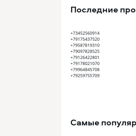
Последние пр
+73452560914
+79175437520
+79587819310
+79097828525
+79126422801
+79178021070
+79964845708
+79259755709
Самые популя