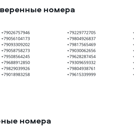
оверенные номера
+79026757946
+79229772705
+79056104173
+79804926837
+79093309202
+79817565469
+79058758273
+79030062656
+79508564245
+79628287454
+79688912850
+79309659332
+79829039926
+79804938761
+79018983258
+79615339999
рные номера