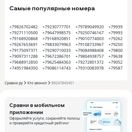
Самые популярные номера
+79826702482
+79230777701
+79789049920
+799399374
+79271110500
+79647998575
+79250746167
+799935452
+79168920868
+79168920851
+79010774003
+792620022
+79267653691
+79833079963
+79108733967
+792504500
+79175097371
+79290710033
+79084988408
+798008000
+79097311288
+79672386701
+79804938757
+796385609
+79688912850
+79625484363
+79272801372
+790522550
+74951984350
+79086114743
+79310083978
+795870915
Сравни.ру
Кто звонил
89247845451
Сравни в мобильном
приложении
Оформляйте услуги, сохраняйте полисы
и проверяйте кредитный рейтинг