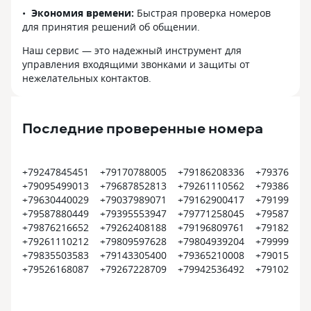
Экономия времени:
Быстрая проверка номеров
для принятия решений об общении.
Наш сервис — это надежный инструмент для
управления входящими звонками и защиты от
нежелательных контактов.
Последние проверенные номера
+79247845451
+79170788005
+79186208336
+793760229
+79095499013
+79687852813
+79261110562
+793869965
+79630440029
+79037989071
+79162900417
+791998042
+79587880449
+79395553947
+79771258045
+795872107
+79876216652
+79262408188
+79196809761
+791822092
+79261110212
+79809597628
+79804939204
+799999999
+79835503583
+79143305400
+79365210008
+790157578
+79526168087
+79267228709
+79942536492
+791022179