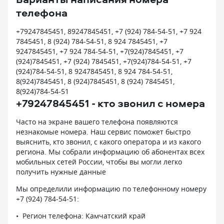
телефона
+79247845451, 89247845451, +7 (924) 784-54-51, +7 924
7845451, 8 (924) 784-54-51, 8 924 7845451, +7
9247845451, +7 924 784-54-51, +7(924)7845451, +7
(924)7845451, +7 (924) 7845451, +7(924)784-54-51, +7
(924)784-54-51, 8 9247845451, 8 924 784-54-51,
8(924)7845451, 8 (924)7845451, 8 (924) 7845451,
8(924)784-54-51
+79247845451 - кто звонил с номера
Часто на экране вашего телефона появляются
незнакомые номера. Наш сервис поможет быстро
выяснить, кто звонил, с какого оператора и из какого
региона. Мы собрали информацию об абонентах всех
мобильных сетей России, чтобы вы могли легко
получить нужные данные
Мы определили информацию по телефонному номеру
+7 (924) 784-54-51:
Регион телефона: Камчатский край