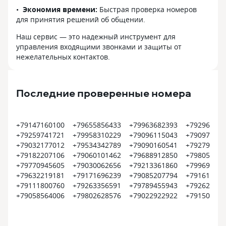
Экономия времени:
Быстрая проверка номеров
для принятия решений об общении.
Наш сервис — это надежный инструмент для
управления входящими звонками и защиты от
нежелательных контактов.
Последние проверенные номера
+79147160100
+79655856433
+79963682393
+792961941
+79259741721
+79958310229
+79096115043
+790971336
+79032177012
+79534342789
+79090160541
+792794420
+79182207106
+79060101462
+79688912850
+798052106
+79770945605
+79030062656
+79213361860
+799698813
+79632219181
+79171696239
+79085207794
+791612345
+79111800760
+79263356591
+79789455943
+792627483
+79058564006
+79802628576
+79022922922
+791507049