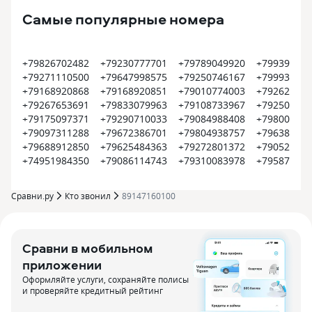
Самые популярные номера
+79826702482
+79230777701
+79789049920
+799399374
+79271110500
+79647998575
+79250746167
+799935452
+79168920868
+79168920851
+79010774003
+792620022
+79267653691
+79833079963
+79108733967
+792504500
+79175097371
+79290710033
+79084988408
+798008000
+79097311288
+79672386701
+79804938757
+796385609
+79688912850
+79625484363
+79272801372
+790522550
+74951984350
+79086114743
+79310083978
+795870915
Сравни.ру
Кто звонил
89147160100
Сравни в мобильном
приложении
Оформляйте услуги, сохраняйте полисы
и проверяйте кредитный рейтинг