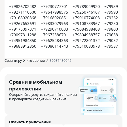
+79826702482
+79230777701
+79789049920
+799399374
+79271110500
+79647998575
+79250746167
+799935452
+79168920868
+79168920851
+79010774003
+792620022
+79267653691
+79833079963
+79108733967
+792504500
+79175097371
+79290710033
+79084988408
+798008000
+79097311288
+79672386701
+79804938757
+796385609
+74951984350
+79625484363
+79272801372
+790522550
+79688912850
+79086114743
+79310083978
+795870915
Сравни.ру
Кто звонил
89037430045
Сравни в мобильном
приложении
Оформляйте услуги, сохраняйте полисы
и проверяйте кредитный рейтинг
Скачать приложение