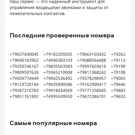
Наш сервис — это надежный инструмент для
управления входящими звонками и защиты от
нежелательных контактов.
Последние проверенные номера
+79037430045
+79182209205
+79663103432
+792620022
+79690183902
+74996383103
+79088564488
+791135125
+79250746167
+79835503583
+79997603616
+791998042
+79809597628
+79365210008
+79811368242
+791087339
+79509774949
+79942536492
+79378298957
+790639568
+79123720144
+79035890586
+79162900417
+796462776
+79587210783
+79918434569
+79771258045
+798835912
+79851761892
+74995509550
+79672386701
+796328318
Самые популярные номера