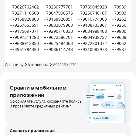
+79826702482
+79230777701
+79789049920
+799399374
+79271110500
+79647998575
+79250746167
+799935452
+79168920868
+79168920851
+79010774003
+792620022
+79267653691
+79833079963
+79108733967
+792504500
+79175097371
+79290710033
+79084988408
+798008000
+79097311288
+79672386701
+79804938757
+796385609
+79688912850
+79625484363
+79272801372
+790522550
+74951984350
+79086114743
+79310083978
+795870915
Сравни.ру
Кто звонил
89883591270
Сравни в мобильном
приложении
Оформляйте услуги, сохраняйте полисы
и проверяйте кредитный рейтинг
Скачать приложение