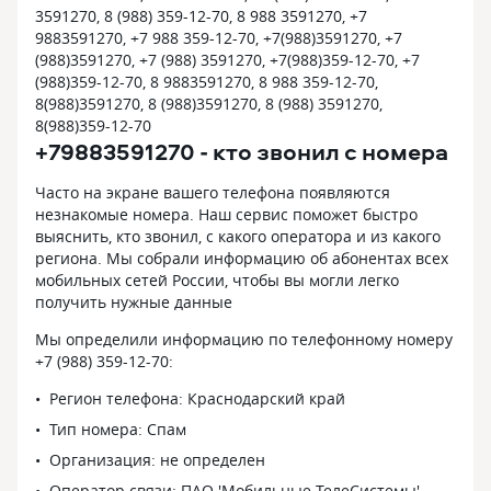
3591270, 8 (988) 359-12-70, 8 988 3591270, +7
9883591270, +7 988 359-12-70, +7(988)3591270, +7
(988)3591270, +7 (988) 3591270, +7(988)359-12-70, +7
(988)359-12-70, 8 9883591270, 8 988 359-12-70,
8(988)3591270, 8 (988)3591270, 8 (988) 3591270,
8(988)359-12-70
+79883591270 - кто звонил с номера
Часто на экране вашего телефона появляются
незнакомые номера. Наш сервис поможет быстро
выяснить, кто звонил, с какого оператора и из какого
региона. Мы собрали информацию об абонентах всех
мобильных сетей России, чтобы вы могли легко
получить нужные данные
Мы определили информацию по телефонному номеру
+7 (988) 359-12-70:
Регион телефона: Краснодарский край
Тип номера: Спам
Организация: не определен
Оператор связи: ПАО 'Мобильные ТелеСистемы'