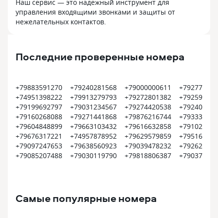
Наш сервис — это надежный инструмент для
управления входящими звонками и защиты от
нежелательных контактов.
Последние проверенные номера
+79883591270
+79240281568
+79000000611
+792778249
+74951398222
+79913279793
+79272801382
+792592785
+79199692797
+79031234567
+79274420538
+792402971
+79160268088
+79271441868
+79876216744
+793332258
+79604848899
+79663103432
+79616632858
+791023127
+79676317221
+74957878952
+79629579859
+795166300
+79097247653
+79638560923
+79039478232
+792624081
+79085207488
+79030119790
+79818806387
+790374300
Самые популярные номера