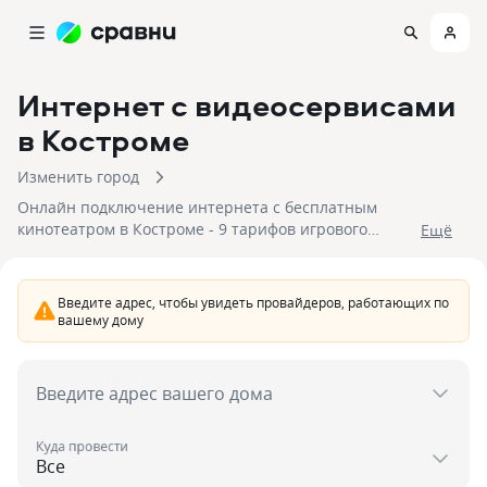
Интернет с видеосервисами
в Костроме
Изменить город
Онлайн подключение интернета с бесплатным
кинотеатром в Костроме - 9 тарифов игрового
Eщё
интернета со скоростью от 100 до 300 Мбит/с. Для
подключения доступны 3 провайдера со стоимостью
подключения от 225 рублей. Отправьте заявку,
Введите адрес, чтобы увидеть провайдеров, работающих по
чтобы быстро подключить интернет с кино, играми
вашему дому
в одном пакете в Костроме.
Введите адрес вашего дома
Куда провести