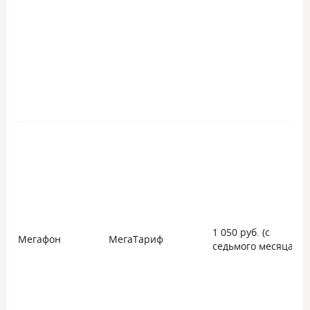
1 050 руб. (с
Мегафон
МегаТариф
седьмого месяца)