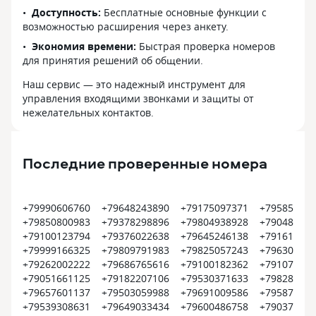
Доступность:
Бесплатные основные функции с
возможностью расширения через анкету.
Экономия времени:
Быстрая проверка номеров
для принятия решений об общении.
Наш сервис — это надежный инструмент для
управления входящими звонками и защиты от
нежелательных контактов.
Последние проверенные номера
+79990606760
+79648243890
+79175097371
+795850152
+79850800983
+79378298896
+79804938928
+790480749
+79100123794
+79376022638
+79645246138
+791616631
+79999166325
+79809791983
+79825057243
+796302442
+79262002222
+79686765616
+79100182362
+791074384
+79051661125
+79182207106
+79530371633
+798288116
+79657601137
+79503059988
+79691009586
+795871663
+79539308631
+79649033434
+79600486758
+790377261