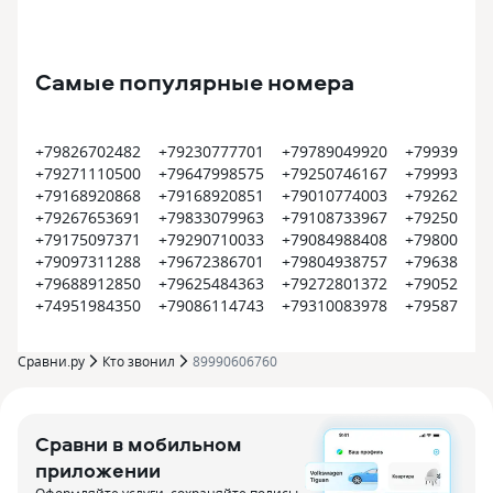
Самые популярные номера
+79826702482
+79230777701
+79789049920
+799399374
+79271110500
+79647998575
+79250746167
+799935452
+79168920868
+79168920851
+79010774003
+792620022
+79267653691
+79833079963
+79108733967
+792504500
+79175097371
+79290710033
+79084988408
+798008000
+79097311288
+79672386701
+79804938757
+796385609
+79688912850
+79625484363
+79272801372
+790522550
+74951984350
+79086114743
+79310083978
+795870915
Сравни.ру
Кто звонил
89990606760
Сравни в мобильном
приложении