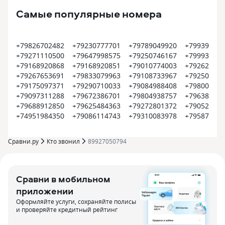
Самые популярные номера
+79826702482
+79230777701
+79789049920
+799399374
+79271110500
+79647998575
+79250746167
+799935452
+79168920868
+79168920851
+79010774003
+792620022
+79267653691
+79833079963
+79108733967
+792504500
+79175097371
+79290710033
+79084988408
+798008000
+79097311288
+79672386701
+79804938757
+796385609
+79688912850
+79625484363
+79272801372
+790522550
+74951984350
+79086114743
+79310083978
+795870915
Сравни.ру
Кто звонил
89927050794
Сравни в мобильном
приложении
Оформляйте услуги, сохраняйте полисы
и проверяйте кредитный рейтинг