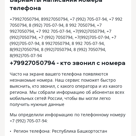
телефона
+79927050794, 89927050794, +7 (992) 705-07-94, +7 992
7050794, 8 (992) 705-07-94, 8 992 7050794, +7
9927050794, +7 992 705-07-94, +7(992)7050794, +7
(992)7050794, +7 (992) 7050794, +7(992)705-07-94, +7
(992)705-07-94, 8 9927050794, 8 992 705-07-94,
8(992)7050794, 8 (992)7050794, 8 (992) 7050794,
8(992)705-07-94
+79927050794 - кто звонил с номера
Часто на экране вашего телефона появляются
незнакомые номера. Наш сервис поможет быстро
выяснить, кто звонил, с какого оператора и из какого
региона. Мы собрали информацию об абонентах всех
мобильных сетей России, чтобы вы могли легко
получить нужные данные
Мы определили информацию по телефонному номеру
+7 (992) 705-07-94:
Регион телефона: Республика Башкортостан