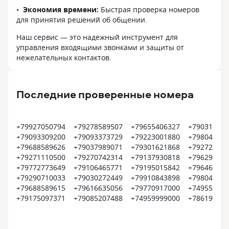
Экономия времени:
Быстрая проверка номеров
для принятия решений об общении.
Наш сервис — это надежный инструмент для
управления входящими звонками и защиты от
нежелательных контактов.
Последние проверенные номера
+79927050794
+79278589507
+79655406327
+790315575
+79093309200
+79093373729
+79223001880
+798049267
+79688589626
+79037989071
+79301621868
+792728013
+79271110500
+79270742314
+79137930818
+796290942
+79772773649
+79106465771
+79195015842
+796462849
+79290710033
+79030272449
+79910843898
+798049389
+79688589615
+79616635056
+79770917000
+749553383
+79175097371
+79085207488
+74959999000
+786199145