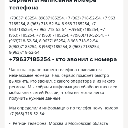
телефона
+79637185254, 89637185254, +7 (963) 718-52-54, +7 963
7185254, 8 (963) 718-52-54, 8 963 7185254, +7
9637185254, +7 963 718-52-54, +7(963)7185254, +7
(963)7185254, +7 (963) 7185254, +7(963)718-52-54, +7
(963)718-52-54, 8 9637185254, 8 963 718-52-54,
8(963)7185254, 8 (963)7185254, 8 (963) 7185254,
8(963)718-52-54
+79637185254 - кто звонил с номера
Часто на экране вашего телефона появляются
незнакомые номера. Наш сервис поможет быстро
выяснить, кто звонил, с какого оператора и из какого
региона. Мы собрали информацию об абонентах всех
мобильных сетей России, чтобы вы могли легко
получить нужные данные
Мы определили информацию по телефонному номеру
+7 (963) 718-52-54:
Регион телефона: Москва и Московская область