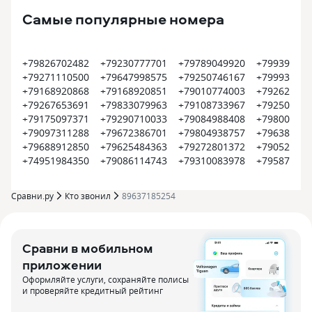
Самые популярные номера
+79826702482
+79230777701
+79789049920
+799399374
+79271110500
+79647998575
+79250746167
+799935452
+79168920868
+79168920851
+79010774003
+792620022
+79267653691
+79833079963
+79108733967
+792504500
+79175097371
+79290710033
+79084988408
+798008000
+79097311288
+79672386701
+79804938757
+796385609
+79688912850
+79625484363
+79272801372
+790522550
+74951984350
+79086114743
+79310083978
+795870915
Сравни.ру
Кто звонил
89637185254
Сравни в мобильном
приложении
Оформляйте услуги, сохраняйте полисы
и проверяйте кредитный рейтинг