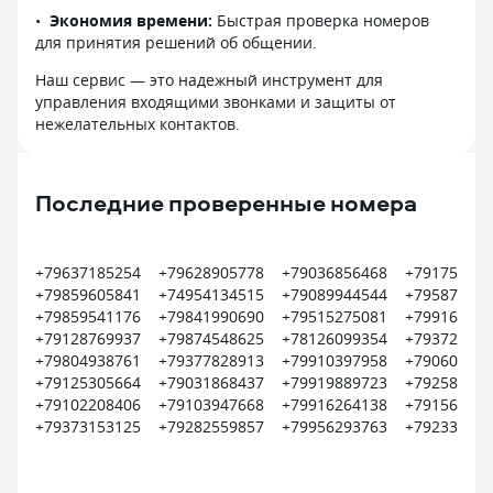
Экономия времени:
Быстрая проверка номеров
для принятия решений об общении.
Наш сервис — это надежный инструмент для
управления входящими звонками и защиты от
нежелательных контактов.
Последние проверенные номера
+79637185254
+79628905778
+79036856468
+791750973
+79859605841
+74954134515
+79089944544
+795870915
+79859541176
+79841990690
+79515275081
+799167303
+79128769937
+79874548625
+78126099354
+793729710
+79804938761
+79377828913
+79910397958
+790601508
+79125305664
+79031868437
+79919889723
+792580146
+79102208406
+79103947668
+79916264138
+791566174
+79373153125
+79282559857
+79956293763
+792339350