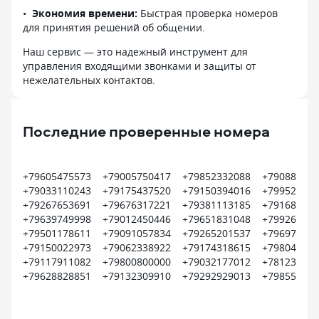
Экономия времени:
Быстрая проверка номеров
для принятия решений об общении.
Наш сервис — это надежный инструмент для
управления входящими звонками и защиты от
нежелательных контактов.
Последние проверенные номера
+79605475573
+79005750417
+79852332088
+790885644
+79033110243
+79175437520
+79150394016
+799522286
+79267653691
+79676317221
+79381113185
+791689208
+79639749998
+79012450446
+79651831048
+799266103
+79501178611
+79091057834
+79265201537
+796977794
+79150022973
+79062338922
+79174318615
+798049389
+79117911082
+79800800000
+79032177012
+781231811
+79628828851
+79132309910
+79292929013
+798551969