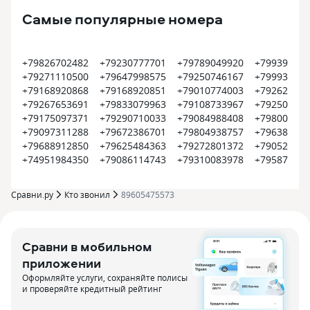
Самые популярные номера
+79826702482
+79230777701
+79789049920
+799399374
+79271110500
+79647998575
+79250746167
+799935452
+79168920868
+79168920851
+79010774003
+792620022
+79267653691
+79833079963
+79108733967
+792504500
+79175097371
+79290710033
+79084988408
+798008000
+79097311288
+79672386701
+79804938757
+796385609
+79688912850
+79625484363
+79272801372
+790522550
+74951984350
+79086114743
+79310083978
+795870915
Сравни.ру
Кто звонил
89605475573
Сравни в мобильном
приложении
Оформляйте услуги, сохраняйте полисы
и проверяйте кредитный рейтинг