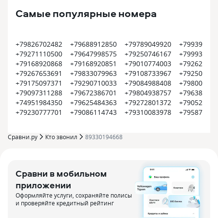
Самые популярные номера
+79826702482
+79688912850
+79789049920
+799399374
+79271110500
+79647998575
+79250746167
+799935452
+79168920868
+79168920851
+79010774003
+792620022
+79267653691
+79833079963
+79108733967
+792504500
+79175097371
+79290710033
+79084988408
+798008000
+79097311288
+79672386701
+79804938757
+796385609
+74951984350
+79625484363
+79272801372
+790522550
+79230777701
+79086114743
+79310083978
+795870915
Сравни.ру
Кто звонил
89330194668
Сравни в мобильном
приложении
Оформляйте услуги, сохраняйте полисы
и проверяйте кредитный рейтинг