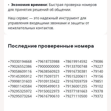
Экономия времени:
Быстрая проверка номеров
для принятия решений об общении.
Наш сервис — это надежный инструмент для
управления входящими звонками и защиты от
нежелательных контактов.
Последние проверенные номера
+79330194668
+79618733988
+78619914592
+790861147
+79026552386
+79000000000
+79133700748
+792275412
+79058609116
+79638560923
+79916730381
+791408420
+79145395912
+79175097371
+79515200611
+791566173
+79998131603
+79109133422
+79167059759
+798514032
+79801143584
+79095499013
+79136001255
+791023128
+79295325972
+79150022973
+79377181663
+793782990
+79295073264
+79616790610
+79271110500
+793728978