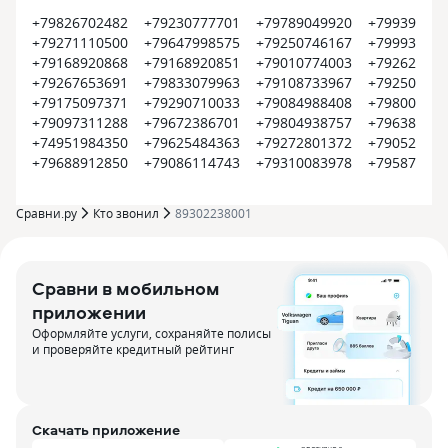
+79826702482
+79230777701
+79789049920
+799399374
+79271110500
+79647998575
+79250746167
+799935452
+79168920868
+79168920851
+79010774003
+792620022
+79267653691
+79833079963
+79108733967
+792504500
+79175097371
+79290710033
+79084988408
+798008000
+79097311288
+79672386701
+79804938757
+796385609
+74951984350
+79625484363
+79272801372
+790522550
+79688912850
+79086114743
+79310083978
+795870915
Сравни.ру
Кто звонил
89302238001
Сравни в мобильном
приложении
Оформляйте услуги, сохраняйте полисы
и проверяйте кредитный рейтинг
Скачать приложение