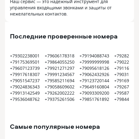
Наш сервис — это надежный инструмент для
управления входящими звонками и защиты от
нежелательных контактов.
Последние проверенные номера
+79302238001
+79606178318
+79194088743
+792824004
+79175369501
+79864055250
+79999999998
+790229229
+79607123739
+79921271297
+79095618126
+791164118
+79917618307
+79991234567
+79062432926
+790313775
+79051547237
+79585211694
+79123720144
+791698674
+79024836343
+79058609602
+79649160804
+792675750
+79913142549
+79262002222
+79093309200
+795870900
+79536048762
+79375261506
+79851761892
+798444494
Самые популярные номера