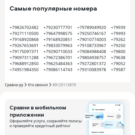
Самые популярные номера
+79826702482
+79230777701
+79789049920
+799399374
+79271110500
+79647998575
+79250746167
+799935452
+79168920868
+79168920851
+79010774003
+792620022
+79267653691
+79833079963
+79108733967
+792504500
+79175097371
+79290710033
+79084988408
+798008000
+79097311288
+79672386701
+79804938757
+796385609
+79688912850
+79625484363
+79272801372
+790522550
+74951984350
+79086114743
+79310083978
+795870915
Сравни.ру
Кто звонил
89125113879
Сравни в мобильном
приложении
Оформляйте услуги, сохраняйте полисы
и проверяйте кредитный рейтинг