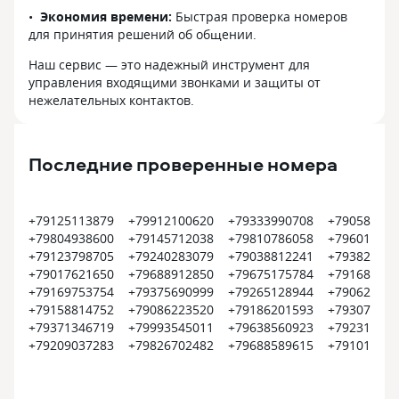
Экономия времени:
Быстрая проверка номеров
для принятия решений об общении.
Наш сервис — это надежный инструмент для
управления входящими звонками и защиты от
нежелательных контактов.
Последние проверенные номера
+79125113879
+79912100620
+79333990708
+790580369
+79804938600
+79145712038
+79810786058
+796011797
+79123798705
+79240283079
+79038812241
+793822214
+79017621650
+79688912850
+79675175784
+791689211
+79169753754
+79375690999
+79265128944
+790624329
+79158814752
+79086223520
+79186201593
+793074066
+79371346719
+79993545011
+79638560923
+792311328
+79209037283
+79826702482
+79688589615
+791014536