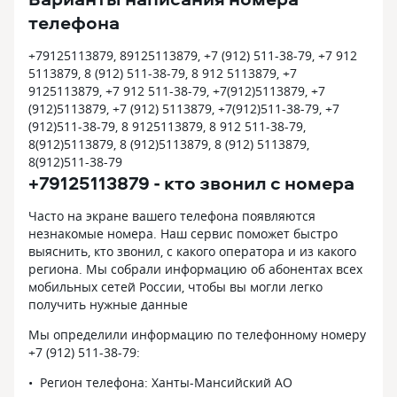
телефона
+79125113879, 89125113879, +7 (912) 511-38-79, +7 912
5113879, 8 (912) 511-38-79, 8 912 5113879, +7
9125113879, +7 912 511-38-79, +7(912)5113879, +7
(912)5113879, +7 (912) 5113879, +7(912)511-38-79, +7
(912)511-38-79, 8 9125113879, 8 912 511-38-79,
8(912)5113879, 8 (912)5113879, 8 (912) 5113879,
8(912)511-38-79
+79125113879 - кто звонил с номера
Часто на экране вашего телефона появляются
незнакомые номера. Наш сервис поможет быстро
выяснить, кто звонил, с какого оператора и из какого
региона. Мы собрали информацию об абонентах всех
мобильных сетей России, чтобы вы могли легко
получить нужные данные
Мы определили информацию по телефонному номеру
+7 (912) 511-38-79:
Регион телефона: Ханты-Мансийский АО