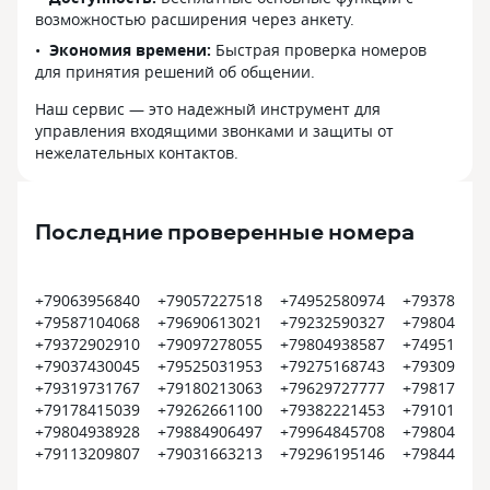
возможностью расширения через анкету.
Экономия времени:
Быстрая проверка номеров
для принятия решений об общении.
Наш сервис — это надежный инструмент для
управления входящими звонками и защиты от
нежелательных контактов.
Последние проверенные номера
+79063956840
+79057227518
+74952580974
+793782990
+79587104068
+79690613021
+79232590327
+798049387
+79372902910
+79097278055
+79804938587
+749519843
+79037430045
+79525031953
+79275168743
+793095470
+79319731767
+79180213063
+79629727777
+798171219
+79178415039
+79262661100
+79382221453
+791015989
+79804938928
+79884906497
+79964845708
+798049268
+79113209807
+79031663213
+79296195146
+798444494