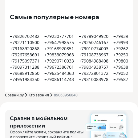
Самые популярные номера
+79826702482
+79230777701
+79789049920
+799399374
+79271110500
+79647998575
+79250746167
+799935452
+79168920868
+79168920851
+79010774003
+792620022
+79267653691
+79833079963
+79108733967
+792504500
+79175097371
+79290710033
+79084988408
+798008000
+79097311288
+79672386701
+79804938757
+796385609
+79688912850
+79625484363
+79272801372
+790522550
+74951984350
+79086114743
+79310083978
+795870915
Сравни.ру
Кто звонил
89063956840
Сравни в мобильном
приложении
Оформляйте услуги, сохраняйте полисы
и проверяйте кредитный рейтинг