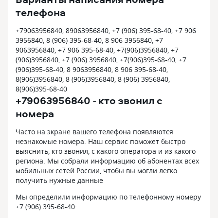
телефона
+79063956840, 89063956840, +7 (906) 395-68-40, +7 906
3956840, 8 (906) 395-68-40, 8 906 3956840, +7
9063956840, +7 906 395-68-40, +7(906)3956840, +7
(906)3956840, +7 (906) 3956840, +7(906)395-68-40, +7
(906)395-68-40, 8 9063956840, 8 906 395-68-40,
8(906)3956840, 8 (906)3956840, 8 (906) 3956840,
8(906)395-68-40
+79063956840 - кто звонил с
номера
Часто на экране вашего телефона появляются
незнакомые номера. Наш сервис поможет быстро
выяснить, кто звонил, с какого оператора и из какого
региона. Мы собрали информацию об абонентах всех
мобильных сетей России, чтобы вы могли легко
получить нужные данные
Мы определили информацию по телефонному номеру
+7 (906) 395-68-40: