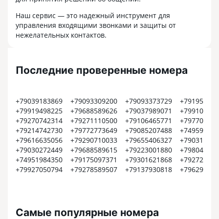
Наш сервис — это надежный инструмент для
управления входящими звонками и защиты от
нежелательных контактов.
Последние проверенные номера
+79039183869
+79093309200
+79093373729
+791950158
+79919498225
+79688589626
+79037989071
+799108438
+79270742314
+79271110500
+79106465771
+797709170
+79214742730
+79772773649
+79085207488
+749599990
+79616635056
+79290710033
+79655406327
+790315575
+79030272449
+79688589615
+79223001880
+798049267
+74951984350
+79175097371
+79301621868
+792728013
+79927050794
+79278589507
+79137930818
+796290942
Самые популярные номера