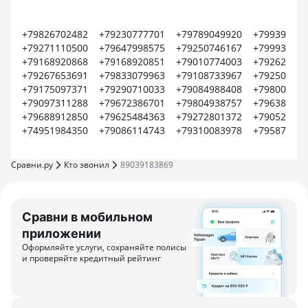
+79826702482
+79230777701
+79789049920
+799399374
+79271110500
+79647998575
+79250746167
+799935452
+79168920868
+79168920851
+79010774003
+792620022
+79267653691
+79833079963
+79108733967
+792504500
+79175097371
+79290710033
+79084988408
+798008000
+79097311288
+79672386701
+79804938757
+796385609
+79688912850
+79625484363
+79272801372
+790522550
+74951984350
+79086114743
+79310083978
+795870915
Сравни.ру
Кто звонил
89039183869
Сравни в мобильном
приложении
Оформляйте услуги, сохраняйте полисы
и проверяйте кредитный рейтинг