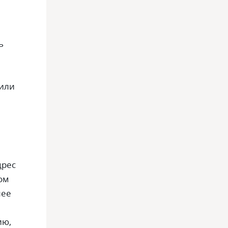
ь
 или
дрес
ом
лее
ию,