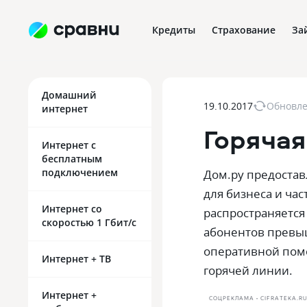
Кредиты
Страхование
За
Домашний
19.10.2017
Обновл
интернет
Горячая
Интернет с
бесплатным
подключением
Дом.ру предоста
для бизнеса и ча
Интернет со
распространяется
скоростью 1 Гбит/с
абонентов превыш
оперативной пом
Интернет + ТВ
горячей линии.
Интернет +
СОЦРЕКЛАМА • CIFRATEKA.R