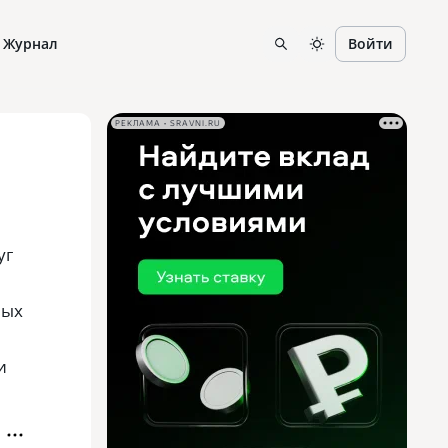
Журнал
Войти
РЕКЛАМА • SRAVNI.RU
уг
мых
и