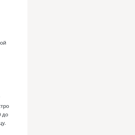
ной
у
стро
0 до
цу.