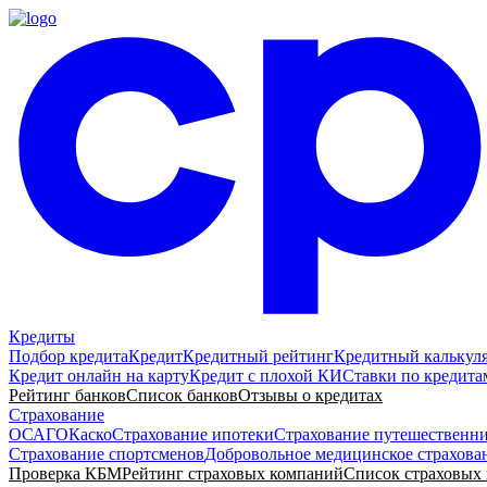
Кредиты
Подбор кредита
Кредит
Кредитный рейтинг
Кредитный калькул
Кредит онлайн на карту
Кредит с плохой КИ
Ставки по кредита
Рейтинг банков
Список банков
Отзывы о кредитах
Страхование
ОСАГО
Каско
Страхование ипотеки
Страхование путешественн
Страхование спортсменов
Добровольное медицинское страхова
Проверка КБМ
Рейтинг страховых компаний
Список страховых