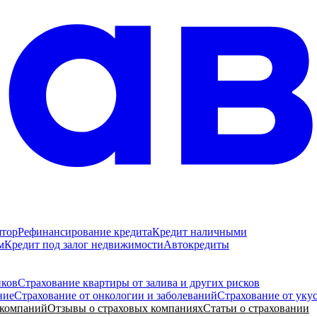
ятор
Рефинансирование кредита
Кредит наличными
м
Кредит под залог недвижимости
Автокредиты
иков
Страхование квартиры от залива и других рисков
ние
Страхование от онкологии и заболеваний
Страхование от уку
 компаний
Отзывы о страховых компаниях
Статьи о страховании