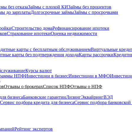
мы без отказа
Займы с плохой КИ
Займы без процентов
мы до зарплаты
Долгосрочные займы
Займы с просрочками
ройки
Строительство дома
Рефинансирование ипотеки
ков
Страхование ипотеки
Оценка недвижимости
дитные карты с бесплатным обслуживанием
Виртуальные креди
тные карты без подтверждения дохода
Карты рассрочки
Кредитны
бслуживание
Курсы валют
граммы НПФ
Инвестиции в бизнес
Инвестиции в МФО
Инвестици
)
ов
Отзывы о брокерах
Список НПФ
Отзывы о НПФ
для бизнеса
Банковские гарантии
Лизинг
Эквайринг
ВЭД
Сервис подбора кредита для бизнеса
Сервис подбора банковской
мпаний
Рейтинг экспертов