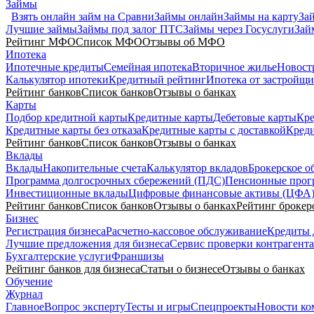
Займы
Взять онлайн займ на Сравни
Займы онлайн
Займы на карту
Зай
Лучшие займы
Займы под залог ПТС
Займы через Госуслуги
Зай
Рейтинг МФО
Список МФО
Отзывы об МФО
Ипотека
Ипотечные кредиты
Семейная ипотека
Вторичное жилье
Новост
Калькулятор ипотеки
Кредитный рейтинг
Ипотека от застройщи
Рейтинг банков
Список банков
Отзывы о банках
Карты
Подбор кредитной карты
Кредитные карты
Дебетовые карты
Кре
Кредитные карты без отказа
Кредитные карты с доставкой
Креди
Рейтинг банков
Список банков
Отзывы о банках
Вклады
Вклады
Накопительные счета
Калькулятор вкладов
Брокерское о
Программа долгосрочных сбережений (ПДС)
Пенсионные про
Инвестиционные вклады
Цифровые финансовые активы (ЦФА
Рейтинг банков
Список банков
Отзывы о банках
Рейтинг брокер
Бизнес
Регистрация бизнеса
Расчетно-кассовое обслуживание
Кредиты 
Лучшие предложения для бизнеса
Сервис проверки контрагента
Бухгалтерские услуги
Франшизы
Рейтинг банков для бизнеса
Статьи о бизнесе
Отзывы о банках
Обучение
Журнал
Главное
Вопрос эксперту
Тесты и игры
Спецпроекты
Новости ко