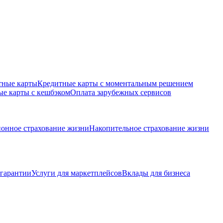
тные карты
Кредитные карты с моментальным решением
е карты с кешбэком
Оплата зарубежных сервисов
онное страхование жизни
Накопительное страхование жизни
 гарантии
Услуги для маркетплейсов
Вклады для бизнеса