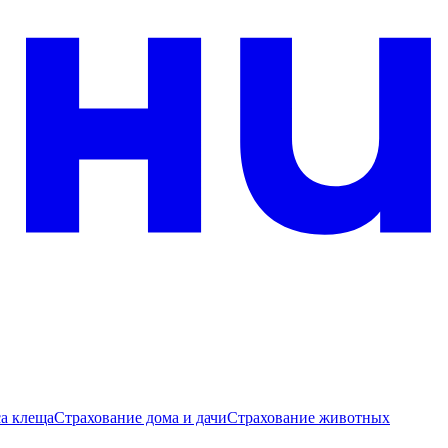
са клеща
Страхование дома и дачи
Страхование животных