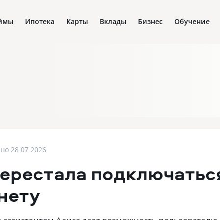
ймы
Ипотека
Карты
Вклады
Бизнес
Обучение
ено
28.07.2026
перестала подключатьс
нету