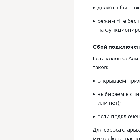
должны быть вк
режим «Не бесп
на функционир
Сбой подключе
Если колонка Алис
таков:
открываем прил
выбираем в спи
или нет);
если подключени
Для сброса стары
микрофона, распо