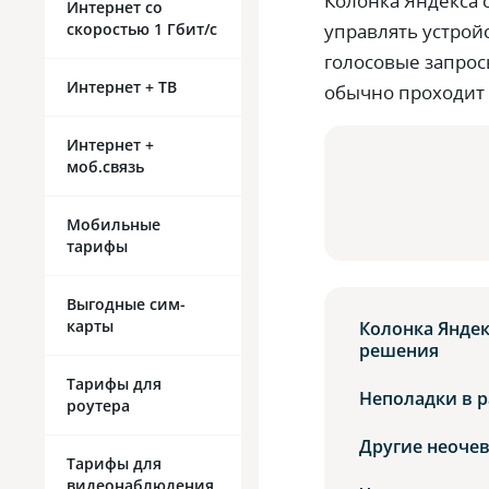
Колонка Яндекса 
Интернет со
скоростью 1 Гбит/с
управлять устрой
голосовые запрос
Интернет + ТВ
обычно проходит 
Интернет +
моб.связь
Мобильные
тарифы
Выгодные сим-
карты
Колонка Яндек
решения
Тарифы для
Неполадки в р
роутера
Другие неоче
Тарифы для
видеонаблюдения