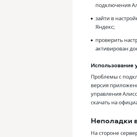
подключения А
зайти в настро
Яндекс;
проверить наст
активирован дос
Использование 
Проблемы с подк
версия приложени
управления Алис
скачать на офици
Неполадки в
На стороне серве