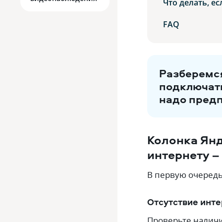
Что делать, е
FAQ
Разберемся
подключать
надо предп
Колонка Янд
интернету –
В первую очередь
Отсутствие инт
Проверьте наличи