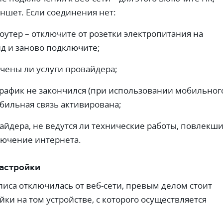
ншет. Если соединения нет:
оутер – отключите от розетки электропитания на
нд и заново подключите;
ачены ли услуги провайдера;
 трафик не закончился (при использовании мобильног
бильная связь активирована;
айдера, не ведутся ли технические работы, повлекш
ючение интернета.
астройки
лиса отключилась от веб-сети, превым делом стоит
ки на том устройстве, с которого осуществляется